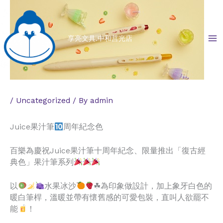
Skip
to
content
享亮文具.中和莒光店
/
Uncategorized
/ By
admin
Juice果汁筆
周年紀念色
百樂為慶祝Juice果汁筆十周年紀念、限量推出「復古經
典色」果汁筆系列
以
水果冰沙
☘為印象做設計，加上象牙白色的
暖白筆桿，溫暖並帶有懷舊感的可愛包裝，直叫人欲罷不
能
！