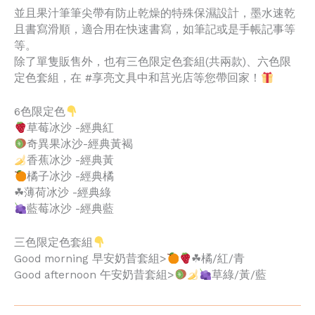
並且果汁筆筆尖帶有防止乾燥的特殊保濕設計，墨水速乾
且書寫滑順，適合用在快速書寫，如筆記或是手帳記事等
等。
除了單隻販售外，也有三色限定色套組(共兩款)、六色限
定色套組，在 #享亮文具中和莒光店等您帶回家！
6色限定色
草莓冰沙 -經典紅
奇異果冰沙-經典黃褐
香蕉冰沙 -經典黃
橘子冰沙 -經典橘
☘薄荷冰沙 -經典綠
藍莓冰沙 -經典藍
三色限定色套組
Good morning 早安奶昔套組>
☘橘/紅/青
Good afternoon 午安奶昔套組>
草綠/黃/藍